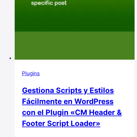
Plugins
Gestiona Scripts y Estilos
Fácilmente en WordPress
con el Plugin «CM Header &
Footer Script Loader»