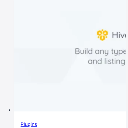
Fácilmente
en
WordPress
con
el
Plugin
«CM
Header
&
Footer
Script
Loader»
Plugins