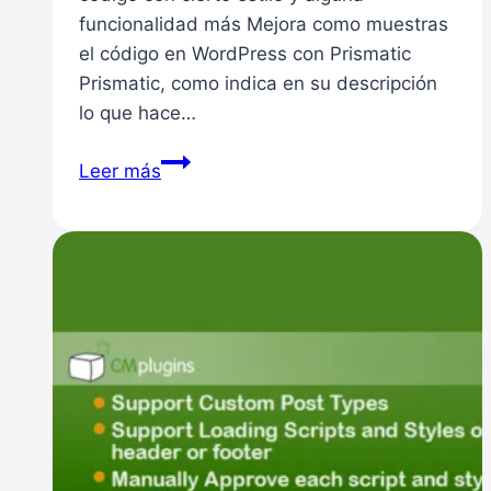
funcionalidad más Mejora como muestras
el código en WordPress con Prismatic
Prismatic, como indica en su descripción
lo que hace…
Plugin
Leer más
para
mostrar
código
con
estilo