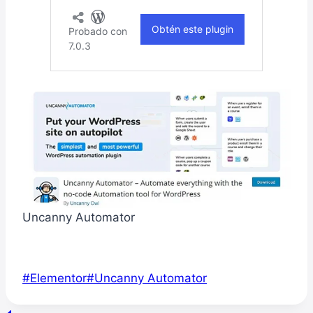
Uncanny Automator
Etiquetas
#
Elementor
#
Uncanny Automator
de