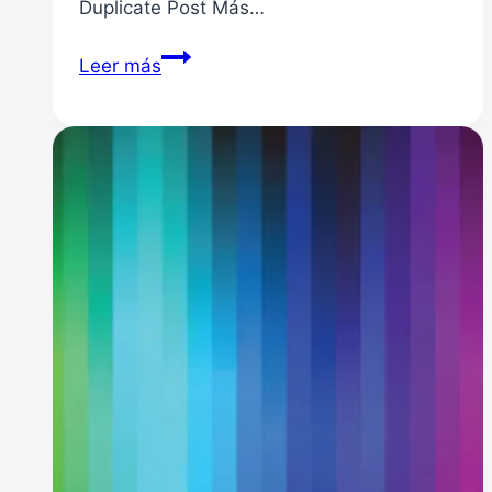
Duplicate Post Más…
Duplicar
Leer más
post
o
página
de
forma
sencilla