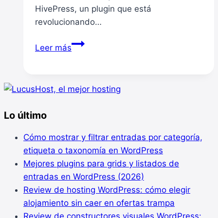
HivePress, un plugin que está
revolucionando…
HivePress:
Leer más
Transforma
tu
Sitio
WordPress
en
Lo último
un
Directorio
Cómo mostrar y filtrar entradas por categoría,
Dinámico
etiqueta o taxonomía en WordPress
y
Mejores plugins para grids y listados de
Versátil
entradas en WordPress (2026)
Review de hosting WordPress: cómo elegir
alojamiento sin caer en ofertas trampa
Review de constructores visuales WordPress: