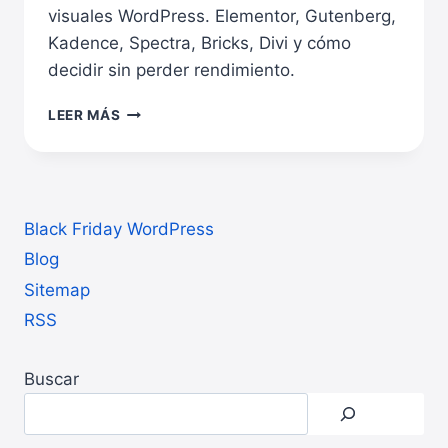
visuales WordPress. Elementor, Gutenberg,
Kadence, Spectra, Bricks, Divi y cómo
decidir sin perder rendimiento.
REVIEW
LEER MÁS
DE
CONSTRUCTORES
VISUALES
WORDPRESS:
DISEÑO
Black Friday WordPress
FÁCIL
SIN
Blog
HIPOTECAR
Sitemap
EL
RSS
PROYECTO
Buscar