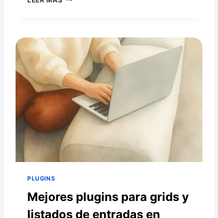
Ó
M
O
M
O
S
T
R
A
R
Y
F
I
L
T
R
A
PLUGINS
R
E
Mejores plugins para grids y
N
listados de entradas en
T