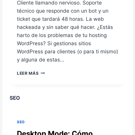
Cliente llamando nervioso. Soporte
técnico que responde con un bot y un
ticket que tardará 48 horas. La web
hackeada y sin saber qué hacer. ¿Estás
harto de los problemas de tu hosting
WordPress? Si gestionas sitios
WordPress para clientes (o para ti mismo)
y alguna de estas…
W
LEER MÁS
E
T
O
P
SEO
I
:
E
SEO
L
H
Desktop Mode: Cómo
O