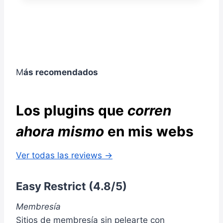
D
D
O
I
O
F
T
Q
E
O
U
S
R
E
I
Í
C
O
A
A
N
M
ás recomendados
W
M
A
O
B
L
R
I
D
Los plugins que
corren
A
P
R
R
ahora mismo
en mis webs
Á
E
T
S
U
Ver todas las reviews →
S
F
:
O
G
R
Easy Restrict
(4.8/5)
U
M
Í
A
Membresía
A
D
Sitios de membresía sin pelearte con
P
E