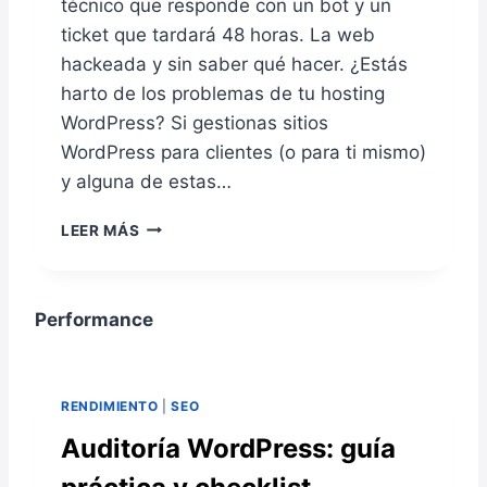
técnico que responde con un bot y un
D
T
E
I
ticket que tardará 48 horas. La web
T
R
hackeada y sin saber qué hacer. ¿Estás
R
T
harto de los problemas de tu hosting
A
U
WordPress? Si gestionas sitios
B
M
A
Ó
WordPress para clientes (o para ti mismo)
J
V
y alguna de estas…
A
I
R
L
W
LEER MÁS
(
E
E
A
N
T
N
U
O
Á
N
P
Performance
L
A
I
I
E
:
S
S
E
I
T
RENDIMIENTO
|
SEO
L
S
A
H
Auditoría WordPress: guía
C
C
O
O
I
S
M