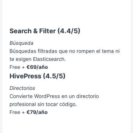
U
L
R
E
I
T
D
O
A
)
Search & Filter
(4.4/5)
D
,
Búsqueda
S
Búsquedas filtradas que no rompen el tema ni
E
O
te exigen Elasticsearch.
Y
Free +
€69/año
W
HivePress
(4.5/5)
P
O
Directorios
)
Convierte WordPress en un directorio
profesional sin tocar código.
Free +
€79/año