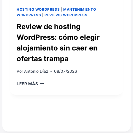
Q
A
U
HOSTING WORDPRESS
|
MANTENIMIENTO
G
E
WORDPRESS
|
REVIEWS WORDPRESS
R
T
I
Review de hosting
A
D
O
WordPress: cómo elegir
S
T
Y
A
alojamiento sin caer en
L
X
I
O
ofertas trampa
S
N
T
O
Por
Antonio Díaz
08/07/2026
A
M
D
Í
R
LEER MÁS
O
A
E
S
E
V
D
N
I
E
W
E
E
O
W
N
R
D
T
D
E
R
P
H