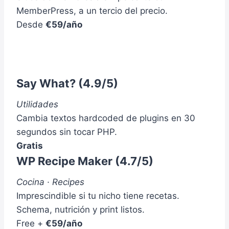
R
T
MemberPress, a un tercio del precio.
Á
R
Desde
€59/año
C
A
T
B
I
A
C
J
A
A
Say What?
(4.9/5)
Y
R
C
(
Utilidades
H
A
E
N
Cambia textos hardcoded de plugins en 30
C
Á
segundos sin tocar PHP.
K
L
Gratis
L
I
I
WP Recipe Maker
(4.7/5)
S
S
I
T
S
Cocina · Recipes
(
C
Imprescindible si tu nicho tiene recetas.
S
O
Schema, nutrición y print listos.
E
M
G
Free +
€59/año
P