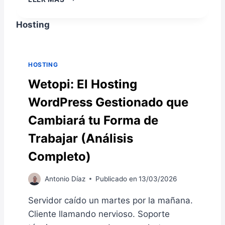
A
E
D
S
Hosting
O
K
Q
T
U
O
E
P
HOSTING
C
M
A
Wetopi: El Hosting
O
M
D
WordPress Gestionado que
B
E
I
:
Cambiará tu Forma de
A
C
R
Ó
Trabajar (Análisis
Á
M
Completo)
T
O
U
C
F
O
Antonio Díaz
Publicado en
13/03/2026
O
N
R
V
Servidor caído un martes por la mañana.
M
E
Cliente llamando nervioso. Soporte
A
R