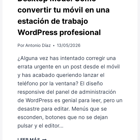
S
convertir tu móvil en una
T
estación de trabajo
I
N
WordPress profesional
G
W
Por
Antonio Díaz
13/05/2026
O
R
¿Alguna vez has intentado corregir una
D
P
errata urgente en un post desde el móvil
R
y has acabado queriendo lanzar el
E
teléfono por la ventana? El diseño
S
responsive del panel de administración
S
G
de WordPress es genial para leer, pero un
E
desastre para editar. Menús que se
S
esconden, botones que no se dejan
T
I
pulsar y el editor…
O
N
D
LEER MÁS