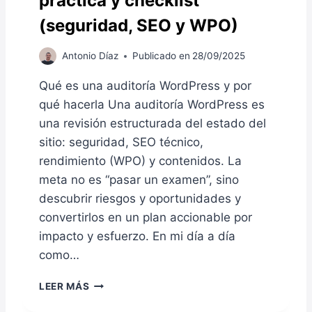
práctica y checklist
Ó
T
P
N
(seguridad, SEO y WPO)
I
L
D
N
E
E
G
Antonio Díaz
Publicado en
28/09/2025
T
T
W
O
R
O
Qué es una auditoría WordPress y por
)
A
R
qué hacerla Una auditoría WordPress es
B
D
A
una revisión estructurada del estado del
P
J
R
sitio: seguridad, SEO técnico,
O
E
rendimiento (WPO) y contenidos. La
W
S
O
meta no es “pasar un examen”, sino
S
R
descubrir riesgos y oportunidades y
G
D
E
convertirlos en un plan accionable por
P
S
impacto y esfuerzo. En mi día a día
R
T
E
como…
I
S
O
S
A
N
LEER MÁS
P
U
A
R