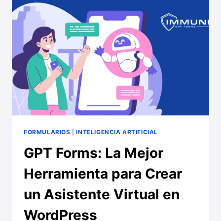
GENERACIÓN
DE
LEADS
Y
OPT-
INS
DE
EMAIL
EN
WORDPRESS
FORMULARIOS
|
INTELIGENCIA ARTIFICIAL
GPT Forms: La Mejor
Herramienta para Crear
un Asistente Virtual en
WordPress