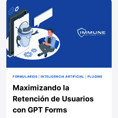
PARA
CREAR
UN
ASISTENTE
VIRTUAL
EN
WORDPRESS
FORMULARIOS
|
INTELIGENCIA ARTIFICIAL
|
PLUGINS
Maximizando la
Retención de Usuarios
con GPT Forms