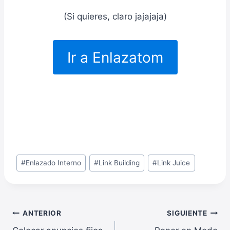
(Si quieres, claro jajajaja)
Ir a Enlazatom
Etiquetas
#
Enlazado Interno
#
Link Building
#
Link Juice
de
la
entrada:
Navegación
ANTERIOR
SIGUIENTE