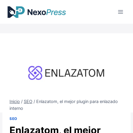
Saltar
al
contenido
Inicio
/
SEO
/
Enlazatom, el mejor plugin para enlazado
interno
SEO
Enlazatom, el mejor