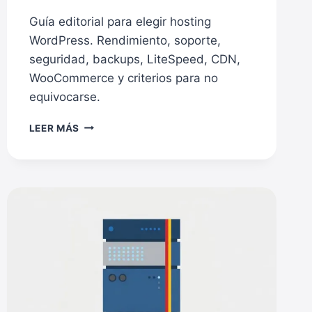
Guía editorial para elegir hosting
WordPress. Rendimiento, soporte,
seguridad, backups, LiteSpeed, CDN,
WooCommerce y criterios para no
equivocarse.
REVIEW
LEER MÁS
DE
HOSTING
WORDPRESS:
CÓMO
ELEGIR
ALOJAMIENTO
SIN
CAER
EN
OFERTAS
TRAMPA