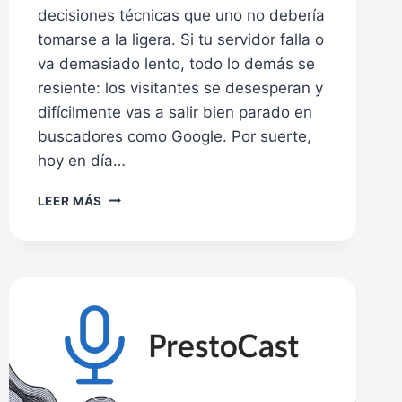
decisiones técnicas que uno no debería
tomarse a la ligera. Si tu servidor falla o
va demasiado lento, todo lo demás se
resiente: los visitantes se desesperan y
difícilmente vas a salir bien parado en
buscadores como Google. Por suerte,
hoy en día…
COMPARATIVA
LEER MÁS
DE
HOSTING
WEB
EN
ESPAÑA:
ELIGE
EL
MEJOR
ALOJAMIENTO
PARA