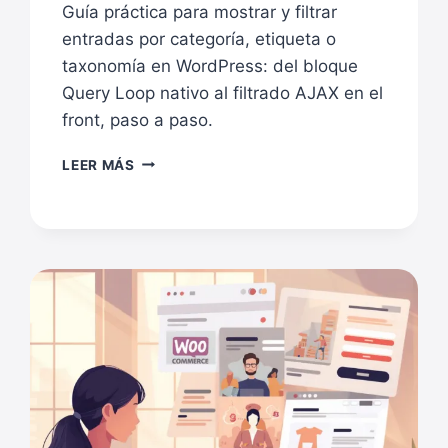
Guía práctica para mostrar y filtrar
entradas por categoría, etiqueta o
taxonomía en WordPress: del bloque
Query Loop nativo al filtrado AJAX en el
front, paso a paso.
CÓMO
LEER MÁS
MOSTRAR
Y
FILTRAR
ENTRADAS
POR
CATEGORÍA,
ETIQUETA
O
TAXONOMÍA
EN
WORDPRESS