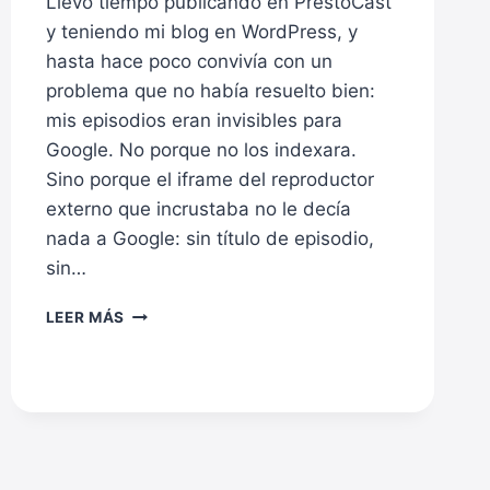
Llevo tiempo publicando en PrestoCast
y teniendo mi blog en WordPress, y
hasta hace poco convivía con un
problema que no había resuelto bien:
mis episodios eran invisibles para
Google. No porque no los indexara.
Sino porque el iframe del reproductor
externo que incrustaba no le decía
nada a Google: sin título de episodio,
sin…
HE
LEER MÁS
CREADO
UN
PLUGIN
WORDPRESS
PARA
PRESTOCAST
CON