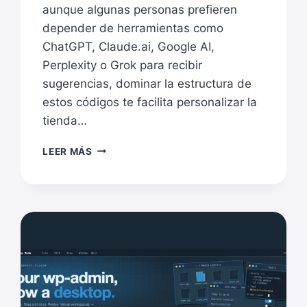
aunque algunas personas prefieren
depender de herramientas como
ChatGPT, Claude.ai, Google AI,
Perplexity o Grok para recibir
sugerencias, dominar la estructura de
estos códigos te facilita personalizar la
tienda…
GUÍA
LEER MÁS
COMPLETA
CON
LOS
17
SHORTCODES
BÁSICOS
DE
WOOCOMMERCE