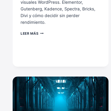
visuales WordPress. Elementor,
Gutenberg, Kadence, Spectra, Bricks,
Divi y cómo decidir sin perder
rendimiento.
REVIEW
LEER MÁS
DE
CONSTRUCTORES
VISUALES
WORDPRESS:
DISEÑO
FÁCIL
SIN
HIPOTECAR
EL
PROYECTO