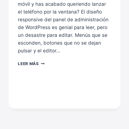
móvil y has acabado queriendo lanzar
el teléfono por la ventana? El diseño
responsive del panel de administración
de WordPress es genial para leer, pero
un desastre para editar. Menús que se
esconden, botones que no se dejan
pulsar y el editor…
DESKTOP
LEER MÁS
MODE:
CÓMO
CONVERTIR
TU
MÓVIL
EN
UNA
ESTACIÓN
DE
TRABAJO
WORDPRESS