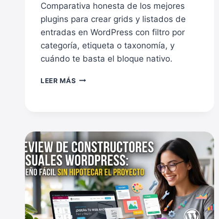
Comparativa honesta de los mejores
plugins para crear grids y listados de
entradas en WordPress con filtro por
categoría, etiqueta o taxonomía, y
cuándo te basta el bloque nativo.
MEJORES
LEER MÁS
PLUGINS
PARA
GRIDS
Y
LISTADOS
DE
ENTRADAS
EN
WORDPRESS
(2026)