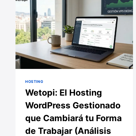
DE
9.8
SOBRE
10
EXPONE
A
200.000
WEBS
A
UN
HACKEO
MASIVO
HOSTING
Wetopi: El Hosting
WordPress Gestionado
que Cambiará tu Forma
de Trabajar (Análisis