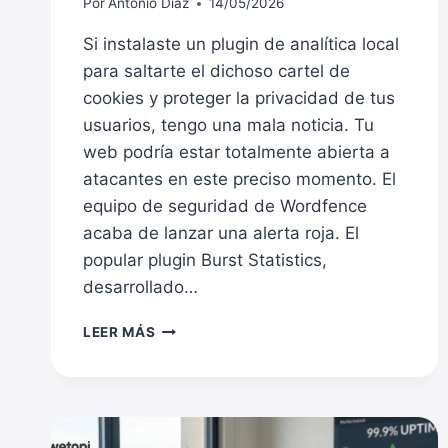
Por
Antonio Díaz
14/05/2026
Si instalaste un plugin de analítica local
para saltarte el dichoso cartel de
cookies y proteger la privacidad de tus
usuarios, tengo una mala noticia. Tu
web podría estar totalmente abierta a
atacantes en este preciso momento. El
equipo de seguridad de Wordfence
acaba de lanzar una alerta roja. El
popular plugin Burst Statistics,
desarrollado…
ALERTA
LEER MÁS
MÁXIMA
EN
WORDPRESS:
UNA
VULNERABILIDAD