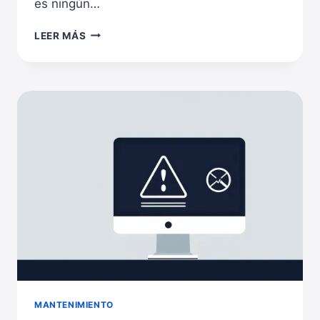
es ningún…
CÓMO
LEER MÁS
CAMBIAR
LA
CONTRASEÑA
DE
WORDPRESS
DESDE
PHPMYADMIN
MANTENIMIENTO