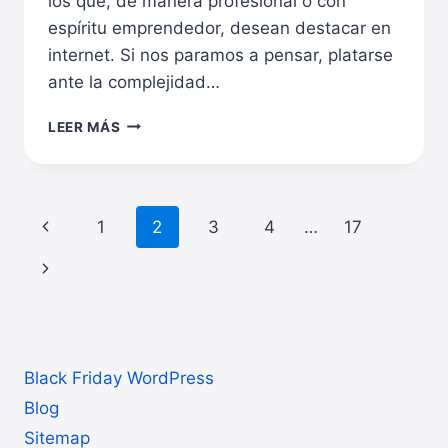
los que, de manera profesional o con
espíritu emprendedor, desean destacar en
internet. Si nos paramos a pensar, platarse
ante la complejidad…
CÓMO
LEER MÁS
CREAR
UNA
WEB
PROFESIONAL
Navegación
Página
1
2
3
4
…
17
FÁCIL
CON
de
anterior
Siguiente
WORDPRESS
Y
página
página
DIVI
Black Friday WordPress
Blog
Sitemap