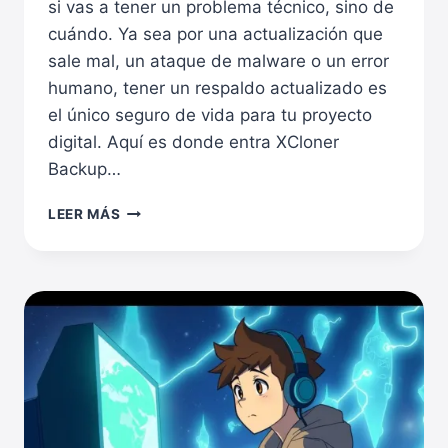
si vas a tener un problema técnico, sino de
cuándo. Ya sea por una actualización que
sale mal, un ataque de malware o un error
humano, tener un respaldo actualizado es
el único seguro de vida para tu proyecto
digital. Aquí es donde entra XCloner
Backup…
XCLONER
LEER MÁS
BACKUP
AND
RESTORE:
LA
GUÍA
DEFINITIVA
PARA
PROTEGER
TU
WORDPRESS
GRATIS