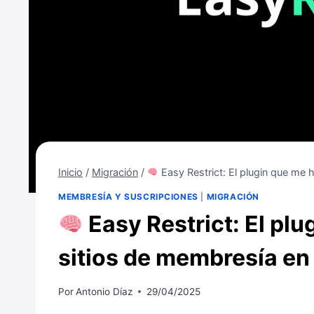
Inicio
/
Migración
/
Easy Restrict: El plugin que me
MEMBRESÍA Y SUSCRIPCIONES
|
MIGRACIÓN
Easy Restrict: El plu
sitios de membresía e
Por
Antonio Díaz
29/04/2025