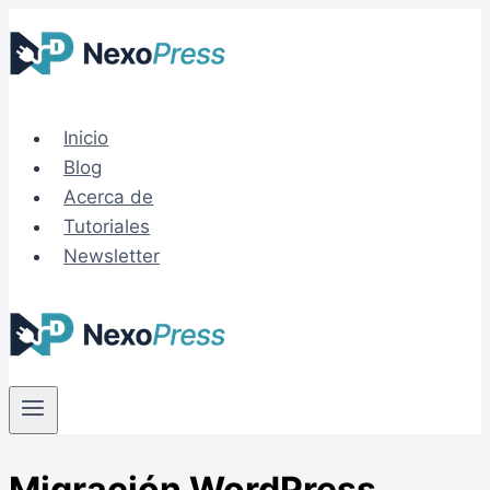
Saltar
al
contenido
Inicio
Blog
Acerca de
Tutoriales
Newsletter
Migración WordPress