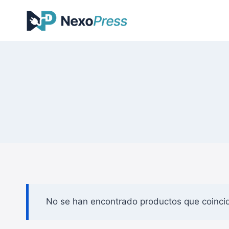
Saltar
al
contenido
No se han encontrado productos que coincid