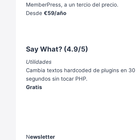
F
MemberPress, a un tercio del precio.
I
O
Desde
€59/año
R
R
T
M
U
A
M
D
Ó
E
V
T
Say What?
(4.9/5)
I
R
L
A
Utilidades
E
B
Cambia textos hardcoded de plugins en 30
N
A
segundos sin tocar PHP.
U
J
N
A
Gratis
A
R
E
(
S
A
T
N
A
Á
C
L
I
I
N
ewsletter
Ó
S