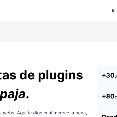
In
as de plugins
+30
W
 paja
.
+80
P
 webs. Aquí te digo cuál merece la pena,