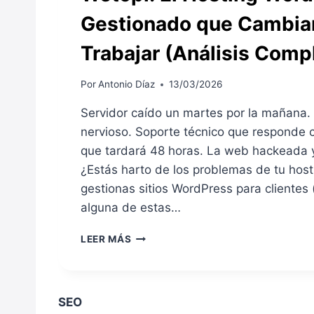
Gestionado que Cambiar
Trabajar (Análisis Comp
Por
Antonio Díaz
13/03/2026
Servidor caído un martes por la mañana.
nervioso. Soporte técnico que responde c
que tardará 48 horas. La web hackeada y
¿Estás harto de los problemas de tu hos
gestionas sitios WordPress para clientes 
alguna de estas…
W
LEER MÁS
E
T
O
P
SEO
I