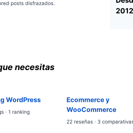
Des
ored posts disfrazados.
201
 que necesitas
ng WordPress
Ecommerce y
WooCommerce
s · 1 ranking
22 reseñas · 3 comparativa