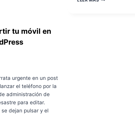
LEER MÁS
G
U
E
D
S
I
T
T
I
ir tu móvil en
O
O
R
N
rdPress
Í
A
A
D
W
O
O
Q
R
U
D
rrata urgente en un post
E
P
C
anzar el teléfono por la
R
A
E
de administración de
M
S
sastre para editar.
B
S
I
e dejan pulsar y el
:
A
G
R
U
Á
Í
T