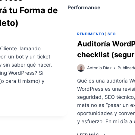
P
Performance
á tu Forma de
I
:
leto)
E
L
RENDIMIENTO
|
SEO
H
Auditoría WordPr
O
 Cliente llamando
S
checklist (segu
T
on un bot y un ticket
I
 sin saber qué hacer.
N
Antonio Díaz
Publicad
ting WordPress? Si
G
W
Qué es una auditoría W
(o para ti mismo) y
O
WordPress es una revisi
R
seguridad, SEO técnico
D
meta no es “pasar un ex
P
R
oportunidades y convert
E
y esfuerzo. En mi día 
S
S
A