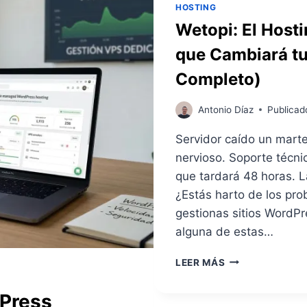
HOSTING
Wetopi: El Host
que Cambiará tu
Completo)
Antonio Díaz
Publicad
Servidor caído un mart
nervioso. Soporte técni
que tardará 48 horas. 
¿Estás harto de los pr
gestionas sitios WordPre
alguna de estas…
W
LEER MÁS
E
T
dPress
O