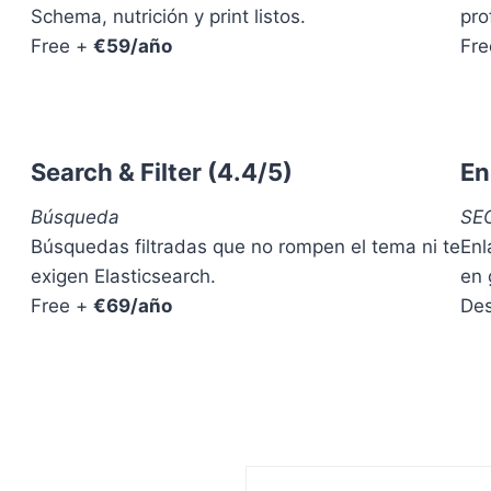
E
Schema, nutrición y print listos.
pro
I
G
S
Free +
€59/año
Fr
U
I
R
S
I
C
D
O
A
M
D
Search & Filter
(4.4/5)
En
P
,
L
S
Búsqueda
SEO
E
E
Búsquedas filtradas que no rompen el tema ni te
Enl
T
O
O
exigen Elasticsearch.
en 
Y
)
W
Free +
€69/año
De
P
O
)