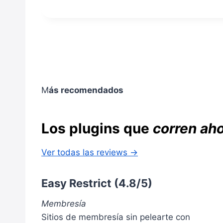
E
S
S
T
K
I
T
O
O
N
P
A
M
D
O
O
D
Q
M
ás recomendados
E
U
:
E
C
C
Los plugins que
corren ah
Ó
A
M
M
O
B
Ver todas las reviews →
C
I
O
A
Easy Restrict
(4.8/5)
N
R
V
Á
E
T
Membresía
R
U
Sitios de membresía sin pelearte con
T