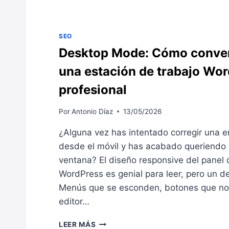
:
E
L
SEO
H
Desktop Mode: Cómo convert
O
S
una estación de trabajo Wo
T
I
profesional
N
G
Por
Antonio Díaz
13/05/2026
W
O
¿Alguna vez has intentado corregir una e
R
desde el móvil y has acabado queriendo l
D
P
ventana? El diseño responsive del panel 
R
WordPress es genial para leer, pero un de
E
Menús que se esconden, botones que no s
S
editor…
S
G
D
E
LEER MÁS