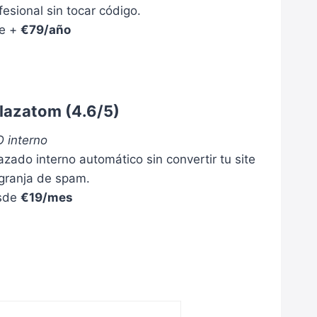
fesional sin tocar código.
ee +
€79/año
lazatom
(4.6/5)
 interno
azado interno automático sin convertir tu site
granja de spam.
sde
€19/mes