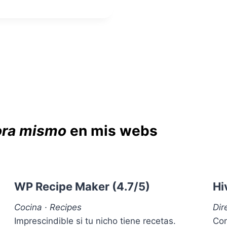
A
U
P
F
R
O
Á
R
C
M
T
A
I
D
C
E
A
T
Y
R
C
A
H
ora mismo
en mis webs
B
E
A
C
J
K
A
L
R
I
(
WP Recipe Maker
(4.7/5)
Hi
S
A
T
N
Cocina · Recipes
Dir
(
Á
S
Imprescindible si tu nicho tiene recetas.
Con
L